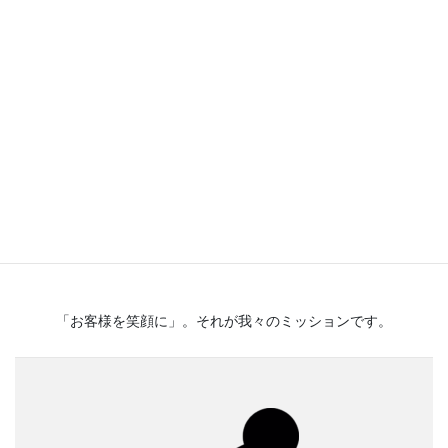
お客様にお任せいただける事を
喜びに。
お客様の経営方針や事業戦略、その背景や目的を
しっかりと理解した上で、技術力・人間力・人材
供給力で、企画・設計・開発から運用・サポート
まで、課題の解決や業務の支援を行ってまいりま
す。広い視野と柔軟性、そして、コミュニケーシ
ョン力を備えた人材を。
「お客様を笑顔に」。それが我々のミッションです。