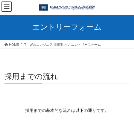
コ
ナ
ン
ビ
テ
ゲ
ン
ー
エントリーフォーム
ツ
シ
へ
ョ
ス
ン
HOME
IT・Webエンジニア 採用案内
エントリーフォーム
キ
に
ッ
移
プ
動
採用までの流れ
採用までの基本的な流れは以下の通りです。